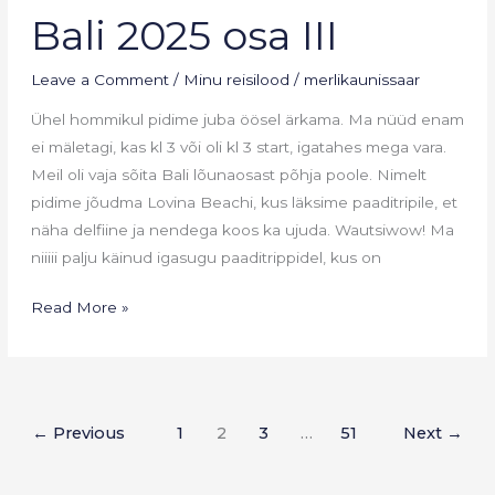
Bali 2025 osa III
2025
osa
Leave a Comment
/
Minu reisilood
/
merlikaunissaar
III
Ühel hommikul pidime juba öösel ärkama. Ma nüüd enam
ei mäletagi, kas kl 3 või oli kl 3 start, igatahes mega vara.
Meil oli vaja sõita Bali lõunaosast põhja poole. Nimelt
pidime jõudma Lovina Beachi, kus läksime paaditripile, et
näha delfiine ja nendega koos ka ujuda. Wautsiwow! Ma
niiiii palju käinud igasugu paaditrippidel, kus on
Read More »
←
Previous
1
2
3
…
51
Next
→