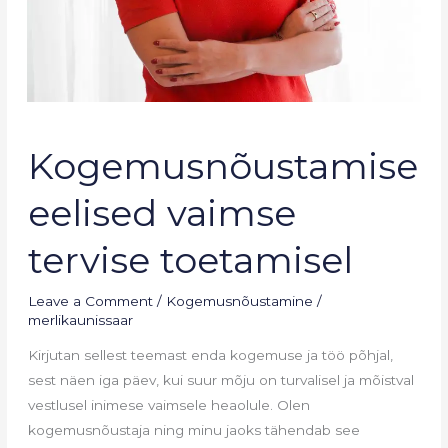
Kogemusnõustamise
Kogemusnõustamise
eelised
vaimse
eelised vaimse
tervise
toetamisel
tervise toetamisel
Leave a Comment
/
Kogemusnõustamine
/
merlikaunissaar
Kirjutan sellest teemast enda kogemuse ja töö põhjal,
sest näen iga päev, kui suur mõju on turvalisel ja mõistval
vestlusel inimese vaimsele heaolule. Olen
kogemusnõustaja ning minu jaoks tähendab see