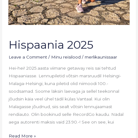
Hispaania
Hispaania 2025
2025
Leave a Comment
/
Minu reisilood
/
merlikaunissaar
Hei-hei! 2025.aasta viimane getaway reis sai tehtud
Hispaaniasse. Lennupiletid võtsin marsruudil Helsingi-
Malaga-Helsingi, kuna piletid olid niimoodi 100.-
soodsamad. Soome läksin laevaga ja sellel teekonnal
jõudsin käia veel ühel tädil külas Vantaal. Kui olin
Malagasse jõudnud, siis sealt võtsin lennujaamast
rendiauto. Olin bookinud selle RecordGo kaudu. Nädal
aega autorenti maksis vaid 23.90.-! See on see, kui
Read More »