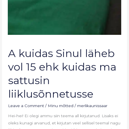
A
A kuidas Sinul läheb
kuidas
Sinul
vol 15 ehk kuidas ma
läheb
vol
sattusin
15
ehk
liiklusõnnetusse
kuidas
ma
Leave a Comment
/
Minu mõtted
/
merlikaunissaar
sattusin
Hei-hei! Ei olegi ammu siin teema all kirjutanud. Lisaks ei
liiklusõnnetusse
oleks kunagi arvanud, et kirjutan veel sellisel teemal nagu