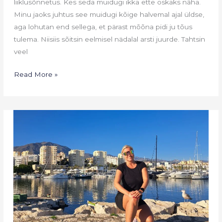
liiklusõnnetus. Kes seda muidugi ikka ette oskaks näha.
Minu jaoks juhtus see muidugi kõige halvemal ajal üldse,
aga lohutan end sellega, et pärast mõõna pidi ju tõus
tulema. Niisiis sõitsin eelmisel nädalal arsti juurde. Tahtsin
veel
Read More »