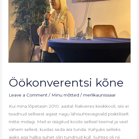
Öökonverentsi
Öökonverentsi kõne
kõne
Leave a Comment
/
Minu mõtted
/
merlikaunissaar
Kui mina lõpetasin 2010. aastal Rakveres keskkooli, siis ei
teadnud sellisest asjast nagu lähisuhtevägivald praktiliselt
mitte midagi. Meil ei räägitud koolis sellisel teemal ja veel
vähem sellest, kuidas seda ära tunda. Kahjuks selleks
ajaks aga halba suhet olin tundnud küll. Suhtes oli nii