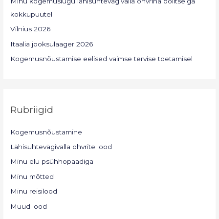
Minu kogemuslugu lähisuhtevägivalla ohvrina politseiga
kokkupuutel
Vilnius 2026
Itaalia jooksulaager 2026
Kogemusnõustamise eelised vaimse tervise toetamisel
Rubriigid
Kogemusnõustamine
Lähisuhtevägivalla ohvrite lood
Minu elu psühhopaadiga
Minu mõtted
Minu reisilood
Muud lood