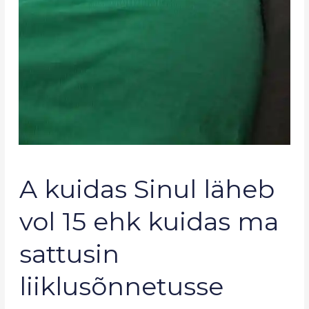
A
A kuidas Sinul läheb
kuidas
Sinul
vol 15 ehk kuidas ma
läheb
vol
sattusin
15
ehk
liiklusõnnetusse
kuidas
ma