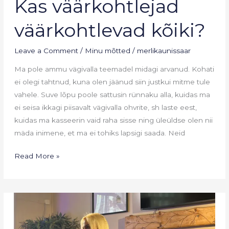
Kas väärkohtlejad
väärkohtlejad
väärkohtlevad
väärkohtlevad kõiki?
kõiki?
Leave a Comment
/
Minu mõtted
/
merlikaunissaar
Ma pole ammu vägivalla teemadel midagi arvanud. Kohati
ei olegi tahtnud, kuna olen jäänud siin justkui mitme tule
vahele. Suve lõpu poole sattusin rünnaku alla, kuidas ma
ei seisa ikkagi piisavalt vägivalla ohvrite, sh laste eest,
kuidas ma kasseerin vaid raha sisse ning üleüldse olen nii
mäda inimene, et ma ei tohiks lapsigi saada. Neid
Read More »