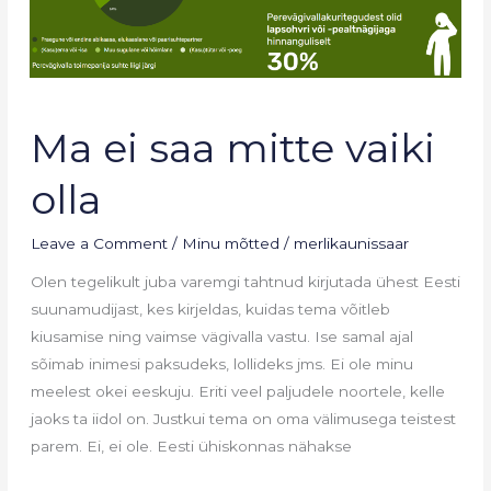
Ma
Ma ei saa mitte vaiki
ei
saa
olla
mitte
vaiki
Leave a Comment
/
Minu mõtted
/
merlikaunissaar
olla
Olen tegelikult juba varemgi tahtnud kirjutada ühest Eesti
suunamudijast, kes kirjeldas, kuidas tema võitleb
kiusamise ning vaimse vägivalla vastu. Ise samal ajal
sõimab inimesi paksudeks, lollideks jms. Ei ole minu
meelest okei eeskuju. Eriti veel paljudele noortele, kelle
jaoks ta iidol on. Justkui tema on oma välimusega teistest
parem. Ei, ei ole. Eesti ühiskonnas nähakse