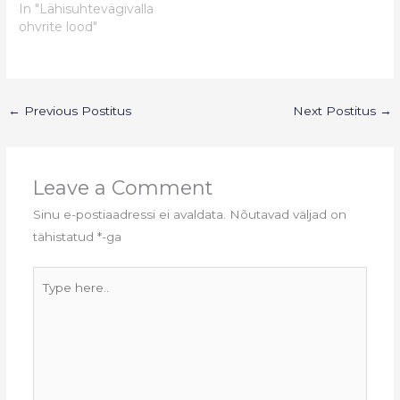
In "Lähisuhtevägivalla
ohvrite lood"
←
Previous Postitus
Next Postitus
→
Leave a Comment
Sinu e-postiaadressi ei avaldata.
Nõutavad väljad on
tähistatud
*
-ga
Type
here..