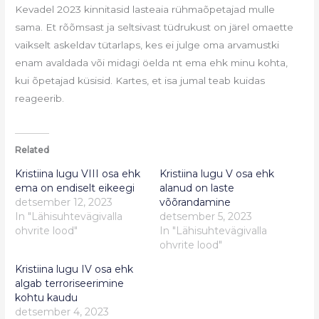
Kevadel 2023 kinnitasid lasteaia rühmaõpetajad mulle
sama. Et rõõmsast ja seltsivast tüdrukust on järel omaette
vaikselt askeldav tütarlaps, kes ei julge oma arvamustki
enam avaldada või midagi öelda nt ema ehk minu kohta,
kui õpetajad küsisid. Kartes, et isa jumal teab kuidas
reageerib.
Related
Kristiina lugu VIII osa ehk
Kristiina lugu V osa ehk
ema on endiselt eikeegi
alanud on laste
detsember 12, 2023
võõrandamine
In "Lähisuhtevägivalla
detsember 5, 2023
ohvrite lood"
In "Lähisuhtevägivalla
ohvrite lood"
Kristiina lugu IV osa ehk
algab terroriseerimine
kohtu kaudu
detsember 4, 2023