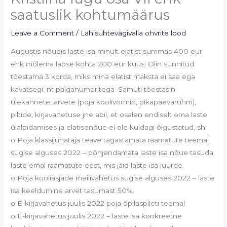
saatuslik kohtumäärus
Leave a Comment
/
Lähisuhtevägivalla ohvrite lood
Augustis nõudis laste isa minult elatist summas 400 eur
ehk mõlema lapse kohta 200 eur kuus. Olin sunnitud
tõestama 3 korda, miks mina elatist maksta ei saa ega
kavatsegi, nt palganumbritega. Samuti tõestasin
ülekannete, arvete (poja koolivormid, pikapäevarühm),
piltide, kirjavahetuse jne abil, et osalen endiselt oma laste
ülalpidamises ja elatisenõue ei ole kuidagi õigustatud, sh:
o Poja klassijuhataja teave tagastamata raamatute teemal
sügise alguses 2022 – põhjendamata laste isa nõue tasuda
laste emal raamatute eest, mis jäid laste isa juurde.
o Poja kooliasjade meilivahetus sügise alguses 2022 – laste
isa keeldumine arvet tasumast 50%.
o E-kirjavahetus juulis 2022 poja õpilaspileti teemal
o E-kirjavahetus juulis 2022 – laste isa konkreetne