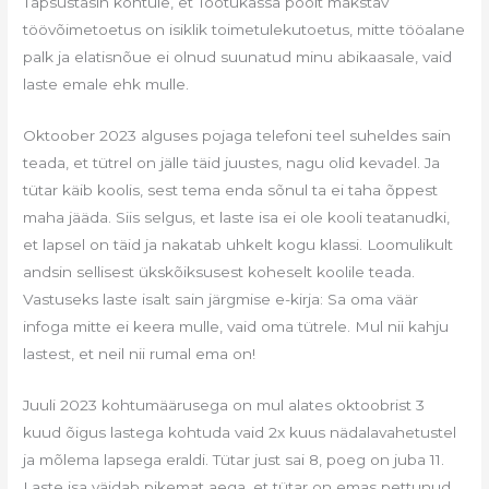
Täpsustasin kohtule, et Töötukassa poolt makstav
töövõimetoetus on isiklik toimetulekutoetus, mitte tööalane
palk ja elatisnõue ei olnud suunatud minu abikaasale, vaid
laste emale ehk mulle.
Oktoober 2023 alguses pojaga telefoni teel suheldes sain
teada, et tütrel on jälle täid juustes, nagu olid kevadel. Ja
tütar käib koolis, sest tema enda sõnul ta ei taha õppest
maha jääda. Siis selgus, et laste isa ei ole kooli teatanudki,
et lapsel on täid ja nakatab uhkelt kogu klassi. Loomulikult
andsin sellisest ükskõiksusest koheselt koolile teada.
Vastuseks laste isalt sain järgmise e-kirja: Sa oma väär
infoga mitte ei keera mulle, vaid oma tütrele. Mul nii kahju
lastest, et neil nii rumal ema on!
Juuli 2023 kohtumäärusega on mul alates oktoobrist 3
kuud õigus lastega kohtuda vaid 2x kuus nädalavahetustel
ja mõlema lapsega eraldi. Tütar just sai 8, poeg on juba 11.
Laste isa väidab pikemat aega, et tütar on emas pettunud