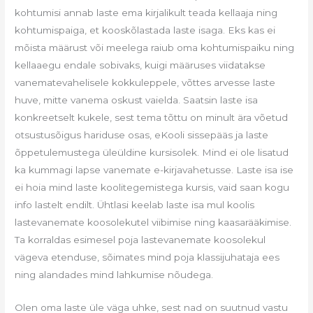
kohtumisi annab laste ema kirjalikult teada kellaaja ning
kohtumispaiga, et kooskõlastada laste isaga. Eks kas ei
mõista määrust või meelega raiub oma kohtumispaiku ning
kellaaegu endale sobivaks, kuigi määruses viidatakse
vanematevahelisele kokkuleppele, võttes arvesse laste
huve, mitte vanema oskust vaielda. Saatsin laste isa
konkreetselt kukele, sest tema tõttu on minult ära võetud
otsustusõigus hariduse osas, eKooli sissepääs ja laste
õppetulemustega üleüldine kursisolek. Mind ei ole lisatud
ka kummagi lapse vanemate e-kirjavahetusse. Laste isa ise
ei hoia mind laste koolitegemistega kursis, vaid saan kogu
info lastelt endilt. Ühtlasi keelab laste isa mul koolis
lastevanemate koosolekutel viibimise ning kaasarääkimise.
Ta korraldas esimesel poja lastevanemate koosolekul
vägeva etenduse, sõimates mind poja klassijuhataja ees
ning alandades mind lahkumise nõudega.
Olen oma laste üle väga uhke, sest nad on suutnud vastu