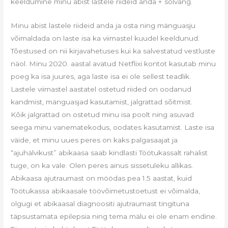
keeldumine minu abist lastele riideid anda + solvang.
Minu abist lastele riideid anda ja osta ning mänguasju
võimaldada on laste isa ka viimastel kuudel keeldunud.
Tõestused on nii kirjavahetuses kui ka salvestatud vestluste
näol. Minu 2020. aastal avatud Netflixi kontot kasutab minu
poeg ka isa juures, aga laste isa ei ole sellest teadlik.
Lastele viimastel aastatel ostetud riided on oodanud
kandmist, mänguasjad kasutamist, jalgrattad sõitmist.
Kõik jalgrattad on ostetud minu isa poolt ning asuvad
seega minu vanematekodus, oodates kasutamist. Laste isa
väide, et minu uues peres on kaks palgasaajat ja
“ajuhälvikust” abikaasa saab kindlasti Töötukassalt rahalist
tuge, on ka vale. Olen peres ainus sissetuleku allikas.
Abikaasa ajutraumast on möödas pea 1.5 aastat, kuid
Töötukassa abikaasale töövõimetustoetust ei võimalda,
olgugi et abikaasal diagnoositi ajutraumast tingituna
täpsustamata epilepsia ning tema mälu ei ole enam endine.