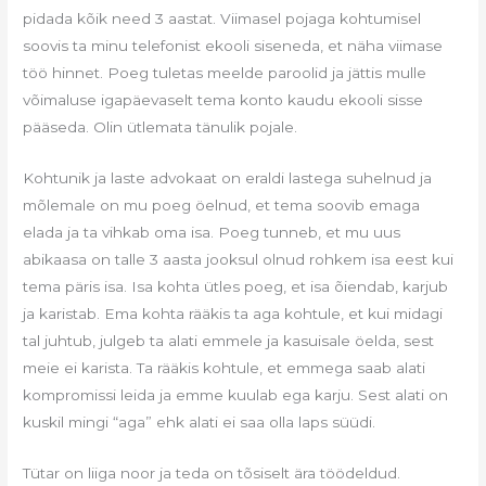
pidada kõik need 3 aastat. Viimasel pojaga kohtumisel
soovis ta minu telefonist ekooli siseneda, et näha viimase
töö hinnet. Poeg tuletas meelde paroolid ja jättis mulle
võimaluse igapäevaselt tema konto kaudu ekooli sisse
pääseda. Olin ütlemata tänulik pojale.
Kohtunik ja laste advokaat on eraldi lastega suhelnud ja
mõlemale on mu poeg öelnud, et tema soovib emaga
elada ja ta vihkab oma isa. Poeg tunneb, et mu uus
abikaasa on talle 3 aasta jooksul olnud rohkem isa eest kui
tema päris isa. Isa kohta ütles poeg, et isa õiendab, karjub
ja karistab. Ema kohta rääkis ta aga kohtule, et kui midagi
tal juhtub, julgeb ta alati emmele ja kasuisale öelda, sest
meie ei karista. Ta rääkis kohtule, et emmega saab alati
kompromissi leida ja emme kuulab ega karju. Sest alati on
kuskil mingi “aga” ehk alati ei saa olla laps süüdi.
Tütar on liiga noor ja teda on tõsiselt ära töödeldud.