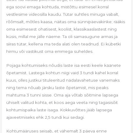
ega soovi emaga kohtuda, mistõttu esimesel korral
vestlesime videosilla kaudu. Tütar suhtles minuga vabalt,
rõõmsalt, mõtles kaasa, näitas oma sünnipäevakinke; rääkis
oma esimesest ohatisest, koolist, klassikaaslastest ning
küsis, millal me jälle näeme. Ta oli samasugune armas ja
siiras tütar, kellena ma teda alati olen teadnud. Ei kübetki
hirmu või vastikust oma emmega suheldes.
Pojaga kohtumiseks nõudis laste isa eesti keele käänete
õpetamist. Lastega kohtun niigi vaid 3 tundi kahel korral
kuus, olles justkui tituleeritud nädalavahetuse vanemaks
ning tema nõuab järsku laste õpetamist, mis peaks
mahtuma 3 tunni sisse. Oma aja võtab sõitmine lapsega
ühiselt valitud kohta, et koos aega veeta ning tagasisõit
kohtumispaika laste isaga. Kokkuvõttes jääb lapsega
ajaveetmiseks ehk 2,5 tundi kui sedagi.
Kohtumääruses seisab, et vähemalt 3 päeva enne