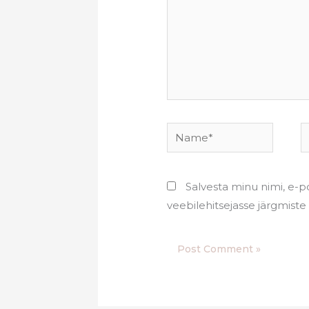
Name*
E
Salvesta minu nimi, e-po
veebilehitsejasse järgmist