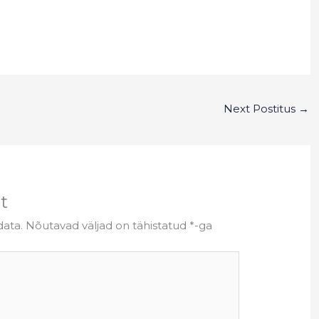
Next Postitus
→
t
data.
Nõutavad väljad on tähistatud
*
-ga