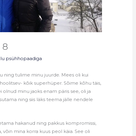
 8
elu psühhopaadiga
u ning tulime minu juurde. Mees oli kui
 hoolitsev- kõik superhüper. Sõime kõhu täis,
i olnud minu jaoks enam päris see, oli ja
sutama ning siis läks teema jälle nendele
itsetama hakanud ning pakkus kompromissi,
, võin mina korra kuus peol käia. See oli