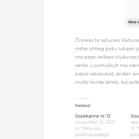
Õnneks ta rahunes. Rahunes
mitte ühtegi pidu, lubasin 
ma pean sellises olukorras
vehib. Loomulikult ma olen k
palus vabandust, andsin and
mulle korda läheb, kui sell
Related
Sissekanne nr 12
Sis
november 13, 2021
sep
In "Minu elu
In 
psühhopaadiga"
psü