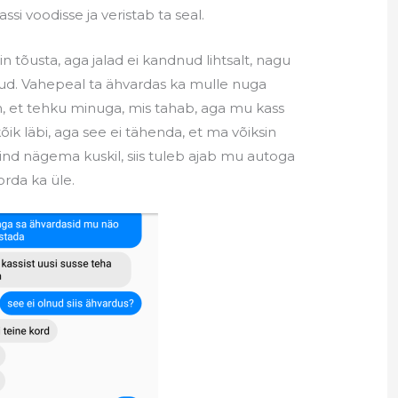
assi voodisse ja veristab ta seal.
sin tõusta, aga jalad ei kandnud lihtsalt, nagu
nud. Vahepeal ta ähvardas ka mulle nuga
n, et tehku minuga, mis tahab, aga mu kass
kõik läbi, aga see ei tähenda, et ma võiksin
ind nägema kuskil, siis tuleb ajab mu autoga
orda ka üle.