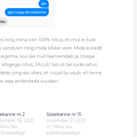
 ning mina olin 100% nõus, et mul ei tule
ja vandusin ning mida kõike veel. Mida kuradit
 tegema, kui üks hull laamendab ja noaga
õigega nõus, JÄLLE! Siis oli tal süda rahul,
eks ning siis ütles, et nüüd ta usub, et tema
ise asja andestada suudan.
sekanne nr 2
Sissekanne nr 15
tember 26, 2021
november 21, 2021
"Minu elu
In "Minu elu
hhopaadiga"
psühhopaadiga"