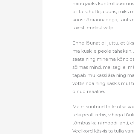
minu jaoks kontrollküsimus
oli ta rahulik ja uuris, miks
koos sõbrannadega, tantsimas
täiesti endast välja.
Enne lõunat oli juttu, et üks
ma kuskile peole tahaksin. Al
saata ning minema kõndida. S
sõimas mind, ma isegi ei mä
tapab mu kassi ära ning ma
võttis noa ning käskis mul te
olnud reaalne.
Ma ei suutnud talle otsa v
teki pealt rebis, vihaga tõu
tõmbas ka niimoodi lahti, e
Veelkord käskis ta tulla v