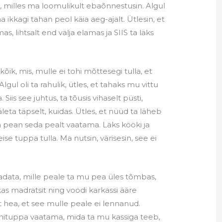
, milles ma loomulikult ebaõnnestusin. Algul
 ma ikkagi tahan peol käia aeg-ajalt. Ütlesin, et
, lihtsalt end välja elamas ja SIIS ta läks
kõik, mis, mulle ei tohi mõttesegi tulla, et
gul oli ta rahulik, ütles, et tahaks mu vittu
iis see juhtus, ta tõusis vihaselt püsti,
leta täpselt, kuidas. Ütles, et nüüd ta läheb
 pean seda pealt vaatama. Läks kööki ja
ise tuppa tulla. Ma nutsin, värisesin, see ei
aadata, mille peale ta mu pea üles tõmbas,
kas madratsit ning voodi karkassi ääre
t hea, et see mulle peale ei lennanud.
annituppa vaatama, mida ta mu kassiga teeb,