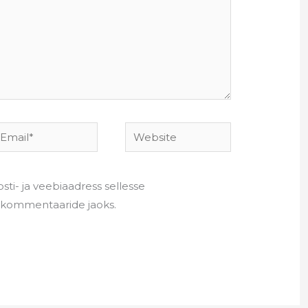
mail*
Website
sti- ja veebiaadress sellesse
e kommentaaride jaoks.