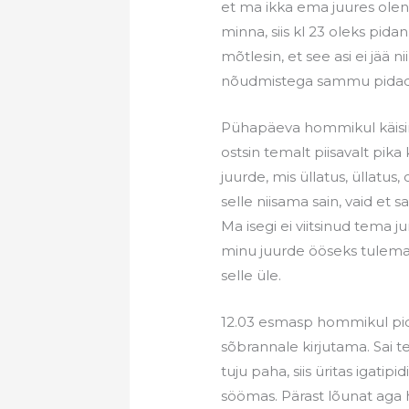
et ma ikka ema juures olen 
minna, siis kl 23 oleks pida
mõtlesin, et see asi ei jää 
nõudmistega sammu pida
Pühapäeva hommikul käisin 
ostsin temalt piisavalt pika 
juurde, mis üllatus, üllatus, 
selle niisama sain, vaid et sa
Ma isegi ei viitsinud tema 
minu juurde ööseks tulema, 
selle üle.
12.03 esmasp hommikul pidin
sõbrannale kirjutama. Sai 
tuju paha, siis üritas igati
söömas. Pärast lõunat aga h