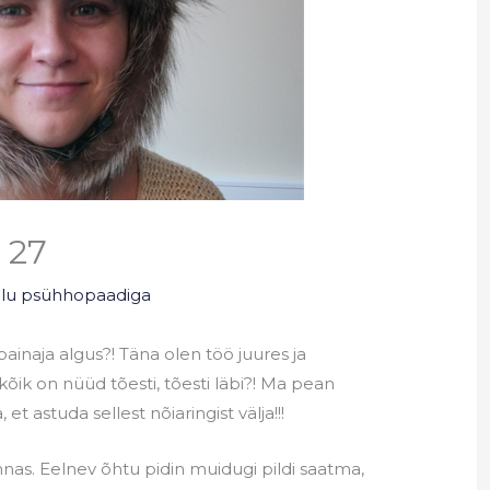
 27
elu psühhopaadiga
inaja algus?! Täna olen töö juures ja
k, kõik on nüüd tõesti, tõesti läbi?! Ma pean
 astuda sellest nõiaringist välja!!!
nnas. Eelnev õhtu pidin muidugi pildi saatma,