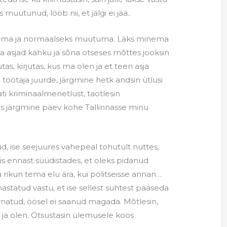
uutunud, lööb nii, et jälgi ei jää..
hunema ja normaalseks muutuma. Läks minema
a asjad kähku ja sõna otseses mõttes jooksin
tas, kirjutas, kus ma olen ja et teen asja
 töötaja juurde, järgmine hetk andsin ütlusi
stati kriminaalmenetlust, taotlesin
s järgmine päev kohe Tallinnasse minu
d, ise seejuures vahepeal tohutult nuttes,
, siis ennast süüdistades, et oleks pidanud
a rikun tema elu ära, kui politseisse annan…
atud vastu, et ise sellest suhtest pääseda
kurnatud, öösel ei saanud magada. Mõtlesin,
 ja olen. Otsustasin ülemusele koos