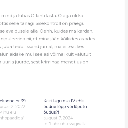
nd ja lubas O lahti lasta. O aga oli ka
õttis selle tänagi. Sisekontroll on praegu
 ise avaldusele alla. Oehh, kuidas ma kardan,
nipuleerida nii, et mina jään kõikides asjades
i juba teab. Issand jumal, ma ei tea, kes
lun aidake mul see asi võimalikult valutult
 uurija juurde, sest kriminaalmenetlus on
sekanne nr 39
Kairi lugu osa IV ehk
bruar 2, 2022
õudne lõpp või lõputu
"Minu elu
õudus?!
hhopaadiga"
august 7, 2024
In "Lähisuhtevägivalla