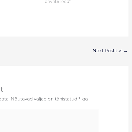
ohvrite lood"
Next Postitus
→
t
data.
Nõutavad väljad on tähistatud
*
-ga