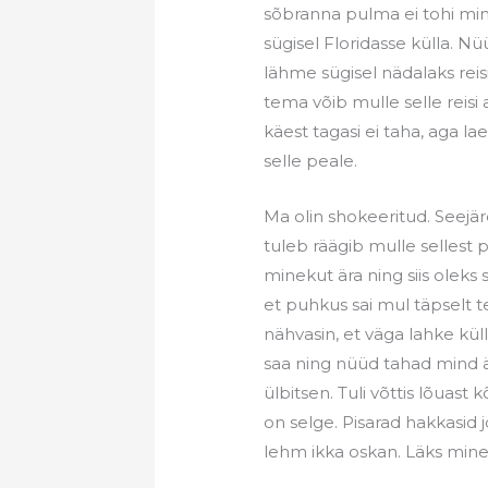
sõbranna pulma ei tohi minna
sügisel Floridasse külla. Nüü
lähme sügisel nädalaks reis
tema võib mulle selle reis
käest tagasi ei taha, aga 
selle peale.
Ma olin shokeeritud. Seejär
tuleb räägib mulle sellest 
minekut ära ning siis olek
et puhkus sai mul täpselt t
nähvasin, et väga lahke küll
saa ning nüüd tahad mind är
ülbitsen. Tuli võttis lõuast 
on selge. Pisarad hakkasid 
lehm ikka oskan. Läks minem