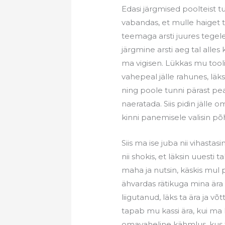
Edasi järgmised poolteist tu
vabandas, et mulle haiget t
teemaga arsti juures tegele
järgmine arsti aeg tal alles k
ma vigisen. Lükkas mu tooli pe
vahepeal jälle rahunes, läks
ning poole tunni pärast pea
naeratada. Siis pidin jälle 
kinni panemisele valisin põh
Siis ma ise juba nii vihastas
nii shokis, et läksin uuesti 
maha ja nutsin, käskis mul p
ähvardas rätikuga mina är
liigutanud, läks ta ära ja 
tapab mu kassi ära, kui ma 
omavaheline kähmlus, kus ted