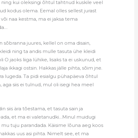
ning kui oleksingi õhtul tahtnud kuskile veel
nud kodus olema. Eemal olles sellest jurast
nii või naa kestma, ma ei jaksa tema
da…
sõbranna juures, kellel on oma disain,
kleidi ning ta andis mulle tasuta ühe kleidi
oli O jaoks liiga lühike, lisaks ta ei uskunud, et
laja ikkagi ostsin. Hakkas jälle pihta, sõim jne.
jura lugeda. Ta pidi esialgu pühapäeva õhtul
aga siis ei tulnud, mul oli isegi hea meel
 siis ära tõestama, et tasuta sain ja
teada, et ma ei valetanudki…Minul muidugi
pidi mu tuju parandada. Käisime lõuna aeg koos
akkas uus asi pihta. Nimelt see, et ma