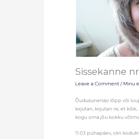
Sissekanne nr
Leave a Comment
/
Minu 
Õudusunenäo lõpp või luupa
kirjutan, kirjutan nii, et kõi
kogu oma jõu kokku võtma, et
11.03 pühapäev, olin koduli