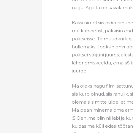
nägu. Aga ta on kavalamaks m
Kassi nimel siis pidin ra
mu kabinetist, pakkisin end
politseisse. Ta muudkui kirju
hullemaks. Jooksin ohvriabi
politsei välijuhi juures, alu
lähenemiskeeldu, ema sõiti
juurde.
Ma oleks nagu filmi sattunu
siis kurb olnud, siis rahulik
olema siis mitte ülbe, et m
Ma pean minema oma armast
:S Oeh..ma olin nii läbi ja 
kuidas ma küll edasi töötan