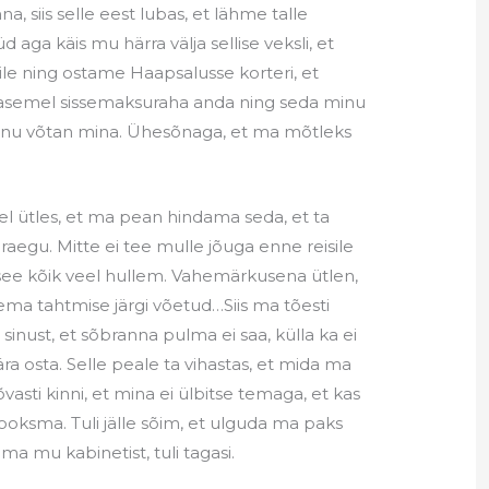
, siis selle eest lubas, et lähme talle
d aga käis mu härra välja sellise veksli, et
ile ning ostame Haapsalusse korteri, et
i asemel sissemaksuraha anda ning seda minu
laenu võtan mina. Ühesõnaga, et ma mõtleks
el ütles, et ma pean hindama seda, et ta
praegu. Mitte ei tee mulle jõuga enne reisile
s see kõik veel hullem. Vahemärkusena ütlen,
ema tahtmise järgi võetud…Siis ma tõesti
 sinust, et sõbranna pulma ei saa, külla ka ei
a osta. Selle peale ta vihastas, et mida ma
kõvasti kinni, et mina ei ülbitse temaga, et kas
jooksma. Tuli jälle sõim, et ulguda ma paks
a mu kabinetist, tuli tagasi.