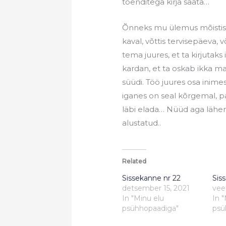
tõenditega kirja saata…
Õnneks mu ülemus mõistis mi
kaval, võttis tervisepäeva, v
tema juures, et ta kirjutaks
kardan, et ta oskab ikka ma
süüdi. Töö juures osa inimes
iganes on seal kõrgemal, pa
läbi elada… Nüüd aga lähen
alustatud..
Related
Sissekanne nr 22
Sis
detsember 15, 2021
vee
In "Minu elu
In 
psühhopaadiga"
psü