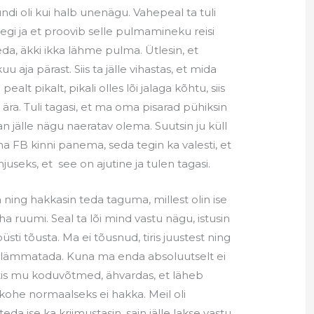
ndi oli kui halb unenägu. Vahepeal ta tuli
egi ja et proovib selle pulmamineku reisi
da, äkki ikka lähme pulma. Ütlesin, et
uu aja pärast. Siis ta jälle vihastas, et mida
alt pikalt, pikali olles lõi jalaga kõhtu, siis
 ära. Tuli tagasi, et ma oma pisarad pühiksin
n jälle nägu naeratav olema. Suutsin ju küll
oma FB kinni panema, seda tegin ka valesti, et
juseks, et see on ajutine ja tulen tagasi.
in ning hakkasin teda taguma, millest olin ise
taha ruumi. Seal ta lõi mind vastu nägu, istusin
üsti tõusta. Ma ei tõusnud, tiris juustest ning
a lämmatada. Kuna ma enda absoluutselt ei
võttis mu koduvõtmed, ähvardas, et läheb
kohe normaalseks ei hakka. Meil oli
a ise ka kriimustasin, sain jälle lakse vastu