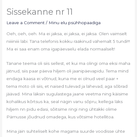
Sissekanne nr 11
Leave a Comment
/
Minu elu psühhopaadiga
Oeh, oeh, oeh. Ma ei jaksa, ei jaksa, ei jaksa. Olen vaimselt
niiiiniiii läbi. Täna telefonis kokku rääkinud vähemalt 5 tundi!!!
Ma ei saa enam oma igapäevaelu elada normaalselt!
Tänane teema oli siis sellest, et kui ma olingi oma eksi maha
jätnud, siis paar päeva hiljem oli jaanipäevapidu. Tema mind
endaga kaasa ei võtnud, kuna me ei olnud veel paar +
tema moto oli siis, et naised tulevad ja lähevad, aga sõbrad
jäävad. Mina läksin sugulastega jaane veetma ning käisime
kohalikus kõrtsus ka, seal nägin vanu sõpru, kellega läks
hiljem nn pidu edasi, sõitsime ringi ning ühtäkki olime
Pärnusse jõudnud omadega, kus võtsime hotellitoa.
Mina jäin suhteliselt kohe magama suurde voodisse ühte