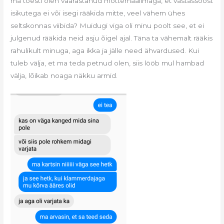
ma tõesti olen väärastanud mõttemaailmaga, et vastassoost
isikutega ei või isegi rääkida mitte, veel vähem ühes
seltskonnas viibida? Muidugi viga oli minu poolt see, et ei
julgenud rääkida neid asju õigel ajal. Täna ta vähemalt rääkis
rahulikult minuga, aga ikka ja jälle need ähvardused. Kui
tuleb välja, et ma teda petnud olen, siis lööb mul hambad
välja, lõikab noaga näkku armid.