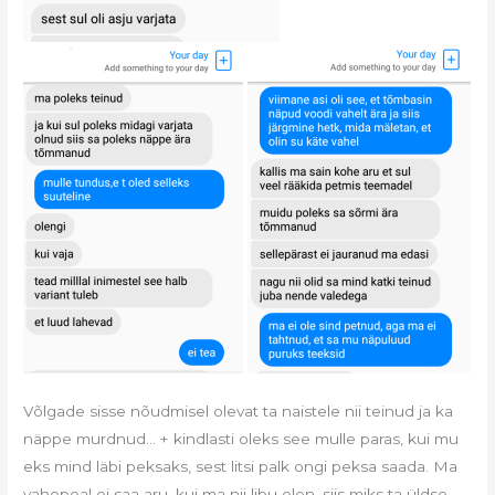
Võlgade sisse nõudmisel olevat ta naistele nii teinud ja ka
näppe murdnud… + kindlasti oleks see mulle paras, kui mu
eks mind läbi peksaks, sest litsi palk ongi peksa saada. Ma
vahepeal ei saa aru, kui ma nii libu olen, siis miks ta üldse