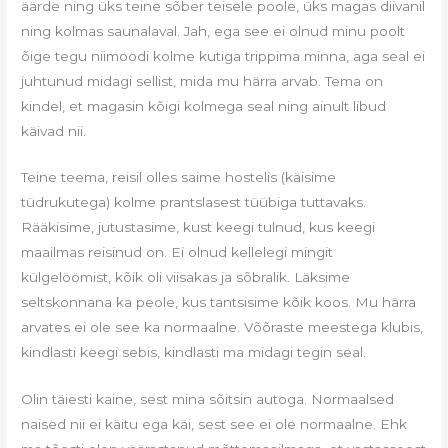
äärde ning üks teine sõber teisele poole, üks magas diivanil
ning kolmas saunalaval. Jah, ega see ei olnud minu poolt
õige tegu niimoodi kolme kutiga trippima minna, aga seal ei
juhtunud midagi sellist, mida mu härra arvab. Tema on
kindel, et magasin kõigi kolmega seal ning ainult libud
käivad nii.
Teine teema, reisil olles saime hostelis (käisime
tüdrukutega) kolme prantslasest tüübiga tuttavaks.
Rääkisime, jutustasime, kust keegi tulnud, kus keegi
maailmas reisinud on. Ei olnud kellelegi mingit
külgelöömist, kõik oli viisakas ja sõbralik. Läksime
seltskonnana ka peole, kus tantsisime kõik koos. Mu härra
arvates ei ole see ka normaalne. Võõraste meestega klubis,
kindlasti keegi sebis, kindlasti ma midagi tegin seal.
Olin täiesti kaine, sest mina sõitsin autoga. Normaalsed
naised nii ei käitu ega käi, sest see ei ole normaalne. Ehk