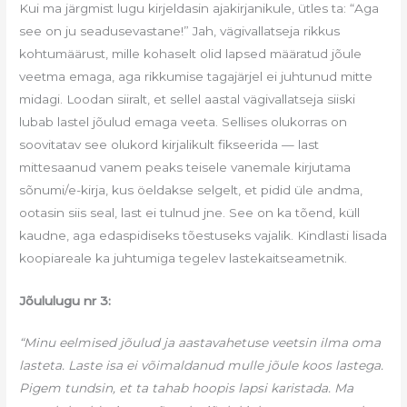
Kui ma järgmist lugu kirjeldasin ajakirjanikule, ütles ta: “Aga
see on ju seadusevastane!” Jah, vägivallatseja rikkus
kohtumäärust, mille kohaselt olid lapsed määratud jõule
veetma emaga, aga rikkumise tagajärjel ei juhtunud mitte
midagi. Loodan siiralt, et sellel aastal vägivallatseja siiski
lubab lastel jõulud emaga veeta. Sellises olukorras on
soovitatav
see olukord kirjalikult fikseerida — last
mittesaanud vanem peaks teisele vanemale kirjutama
sõnumi/e-kirja, kus öeldakse selgelt, et pidid üle andma,
ootasin siis seal, last ei tulnud jne. See on ka tõend, küll
kaudne, aga edaspidiseks tõestuseks vajalik. Kindlasti lisada
koopiareale ka juhtumiga tegelev lastekaitseametnik.
Jõululugu nr 3:
“Minu eelmised jõulud ja aastavahetuse veetsin ilma oma
lasteta. Laste isa ei võimaldanud mulle jõule koos lastega.
Pigem tundsin, et ta tahab hoopis lapsi karistada. Ma