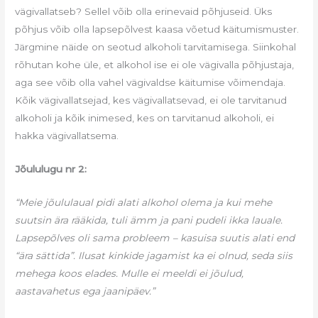
vägivallatseb? Sellel võib olla erinevaid põhjuseid. Üks
põhjus võib olla lapsepõlvest kaasa võetud käitumismuster.
Järgmine näide on seotud alkoholi tarvitamisega. Siinkohal
rõhutan kohe üle, et alkohol ise ei ole vägivalla põhjustaja,
aga see võib olla vahel vägivaldse käitumise võimendaja.
Kõik vägivallatsejad, kes vägivallatsevad, ei ole tarvitanud
alkoholi ja kõik inimesed, kes on tarvitanud alkoholi, ei
hakka vägivallatsema.
Jõululugu nr 2:
“Meie jõululaual pidi alati alkohol olema ja kui mehe
suutsin ära rääkida, tuli ämm ja pani pudeli ikka lauale.
Lapsepõlves oli sama probleem – kasuisa suutis alati end
“ära sättida”. Ilusat kinkide jagamist ka ei olnud, seda siis
mehega koos elades. Mulle ei meeldi ei jõulud,
aastavahetus ega jaanipäev.”