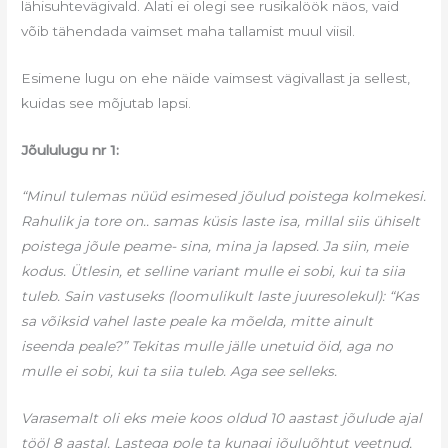
lähisuhtevägivald. Alati ei olegi see rusikalöök näos, vaid
võib tähendada vaimset maha tallamist muul viisil.
Esimene lugu on ehe näide vaimsest vägivallast ja sellest,
kuidas see mõjutab lapsi.
Jõululugu nr 1:
“Minul tulemas nüüd esimesed jõulud poistega kolmekesi.
Rahulik ja tore on.. samas küsis laste isa, millal siis ühiselt
poistega jõule peame- sina, mina ja lapsed. Ja siin, meie
kodus. Ütlesin, et selline variant mulle ei sobi, kui ta siia
tuleb. Sain vastuseks (loomulikult laste juuresolekul): “Kas
sa võiksid vahel laste peale ka mõelda, mitte ainult
iseenda peale?” Tekitas mulle jälle unetuid öid, aga no
mulle ei sobi, kui ta siia tuleb. Aga see selleks.
Varasemalt oli eks meie koos oldud 10 aastast jõulude ajal
tööl 8 aastal. Lastega pole ta kunagi jõuluõhtut veetnud,