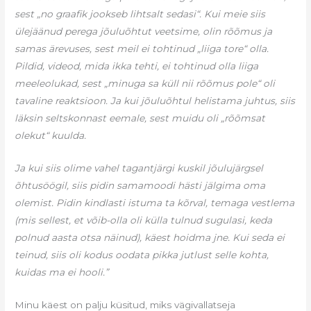
sest „no graafik jookseb lihtsalt sedasi“. Kui meie siis
ülejäänud perega jõuluõhtut veetsime, olin rõõmus ja
samas ärevuses, sest meil ei tohtinud „liiga tore“ olla.
Pildid, videod, mida ikka tehti, ei tohtinud olla liiga
meeleolukad, sest „minuga sa küll nii rõõmus pole“ oli
tavaline reaktsioon. Ja kui jõuluõhtul helistama juhtus, siis
läksin seltskonnast eemale, sest muidu oli „rõõmsat
olekut“ kuulda.
Ja kui siis olime vahel tagantjärgi kuskil jõulujärgsel
õhtusöögil, siis pidin samamoodi hästi jälgima oma
olemist. Pidin kindlasti istuma ta kõrval, temaga vestlema
(mis sellest, et võib-olla oli külla tulnud sugulasi, keda
polnud aasta otsa näinud), käest hoidma jne. Kui seda ei
teinud, siis oli kodus oodata pikka jutlust selle kohta,
kuidas ma ei hooli.”
Minu käest on palju küsitud, miks vägivallatseja