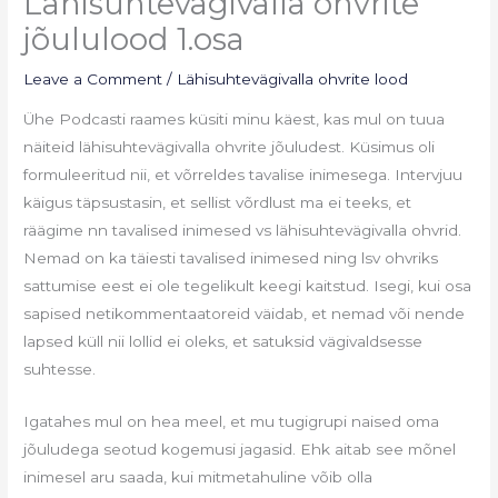
Lähisuhtevägivalla ohvrite
jõululood 1.osa
Leave a Comment
/
Lähisuhtevägivalla ohvrite lood
Ühe Podcasti raames küsiti minu käest, kas mul on tuua
näiteid lähisuhtevägivalla ohvrite jõuludest. Küsimus oli
formuleeritud nii, et võrreldes tavalise inimesega. Intervjuu
käigus täpsustasin, et sellist võrdlust ma ei teeks, et
räägime nn tavalised inimesed vs lähisuhtevägivalla ohvrid.
Nemad on ka täiesti tavalised inimesed ning lsv ohvriks
sattumise eest ei ole tegelikult keegi kaitstud. Isegi, kui osa
sapised netikommentaatoreid väidab, et nemad või nende
lapsed küll nii lollid ei oleks, et satuksid vägivaldsesse
suhtesse.
Igatahes mul on hea meel, et mu tugigrupi naised oma
jõuludega seotud kogemusi jagasid. Ehk aitab see mõnel
inimesel aru saada, kui mitmetahuline võib olla