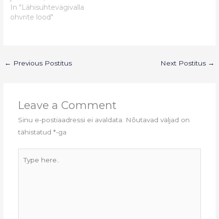
In "Lähisuhtevägivalla
ohvrite lood"
←
Previous Postitus
Next Postitus
→
Leave a Comment
Sinu e-postiaadressi ei avaldata.
Nõutavad väljad on
tähistatud
*
-ga
Type
here..