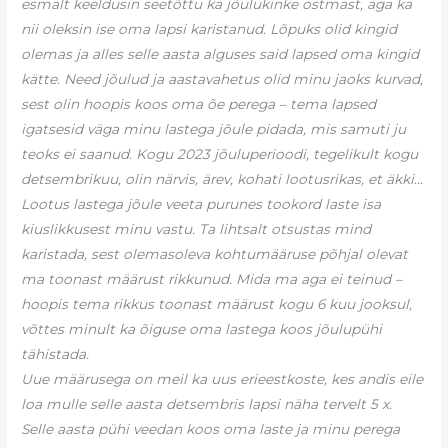
esmalt keeldusin seetõttu ka jõulukinke ostmast, aga ka
nii oleksin ise oma lapsi karistanud. Lõpuks olid kingid
olemas ja alles selle aasta alguses said lapsed oma kingid
kätte. Need jõulud ja aastavahetus olid minu jaoks kurvad,
sest olin hoopis koos oma õe perega – tema lapsed
igatsesid väga minu lastega jõule pidada, mis samuti ju
teoks ei saanud. Kogu 2023 jõuluperioodi, tegelikult kogu
detsembrikuu, olin närvis, ärev, kohati lootusrikas, et äkki…
Lootus lastega jõule veeta purunes tookord laste isa
kiuslikkusest minu vastu. Ta lihtsalt otsustas mind
karistada, sest olemasoleva kohtumääruse põhjal olevat
ma toonast määrust rikkunud. Mida ma aga ei teinud –
hoopis tema rikkus toonast määrust kogu 6 kuu jooksul,
võttes minult ka õiguse oma lastega koos jõulupühi
tähistada.
Uue määrusega on meil ka uus erieestkoste, kes andis eile
loa mulle selle aasta detsembris lapsi näha tervelt 5 x.
Selle aasta pühi veedan koos oma laste ja minu perega