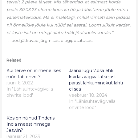
tervelt 2 päeva järjest. Mis tähendab, et esimest korda
peale 30.03.23 oleme koos ka öö ja tähistame jõule minu
vanematekodus. Ma ei mäletagi, millal viimati sain pidada
nii õnnelikke jõule kui nüüd sel aastal. Loomulikult kardan,
et laste isal on mingi alatu trikk jõuludeks varuks.”
… lood jätkuvad järgmises blogipostituses.
Related
Kui terve on inimene, kes
Jaana lugu 7.osa ehk
mõnitab ohvrit?
kuidas vägivallatsejast
juuni 6, 2022
pärast lahkuminekut lahti
In "Lähisuhtevägivalla
ei saa
ohvrite lood"
veebruar 18, 2024
In "Lähisuhtevägivalla
ohvrite lood"
Kes on näinud Tinderis
India meest nimega
Jeswin?
jaanuar 21, 2023