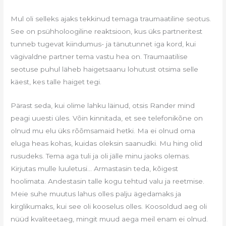
Mul oli selleks ajaks tekkinud temaga traumaatiline seotus.
See on psühholoogiline reaktsioon, kus üks partneritest
tunneb tugevat kiindumus- ja tänutunnet iga kord, kui
vägivaldne partner tema vastu hea on. Traumaatilise
seotuse puhul läheb haigetsaanu lohutust otsima selle
käest, kes talle haiget tegi.
Pärast seda, kui olime lahku läinud, otsis Rander mind
peagi uuesti üles. Võin kinnitada, et see telefonikõne on
olnud mu elu üks rõõmsamaid hetki. Ma ei olnud oma
eluga heas kohas, kuidas oleksin saanudki. Mu hing olid
rusudeks. Tema aga tuli ja oli jälle minu jaoks olemas.
Kirjutas mulle luuletusi… Armastasin teda, kõigest
hoolimata. Andestasin talle kogu tehtud valu ja reetmise.
Meie suhe muutus lahus olles palju ägedamaks ja
kirglikumaks, kui see oli kooselus olles. Koosoldud aeg oli
nüüd kvaliteetaeg, mingit muud aega meil enam ei olnud.