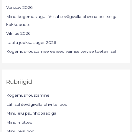
Varssav 2026
Minu kogemuslugu lähisuhtevägivalla ohvrina politseiga
kokkupuutel
Vilnius 2026
Itaalia jooksulaager 2026
Kogemusnõustamise eelised vaimse tervise toetamisel
Rubriigid
Kogemusnõustamine
Lähisuhtevägivalla ohvrite lood
Minu elu psühhopaadiga
Minu mõtted
Minu reisilood