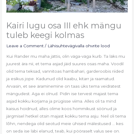
Kairi lugu osa III ehk mängu
tuleb keegi kolmas
Leave a Comment
/
Lähisuhtevägivalla ohvrite lood
Kui Rander mu maha jättis, olin väga-väga kurb. Ta läks mu
juurest ära nii, et tema asjad jäid suures osas maha. Voodil
olid tema teksad, vannitoas hambahari, garderoobis riided
ja esikus jope. Kadunud olid kaabu, kitarr ja raamatud.
Arvasin, et see äraminemine on taas üks tema veidratest
mängudest. Aga ei olnud. Pidin ise tervest majast tema
asjad kokku korjama ja prügisse viima. Alles oli ta mind
kaisus hoidnud, alles olime koos hommikust söönud ja
järgmisel hetkel otsin majast kokku tema asju. Neil oli tema
lõhn, nendega olid seotud meie ühised mälestused … kes
on seda ise läbi elanud, teab, kui pööraselt valus see on.