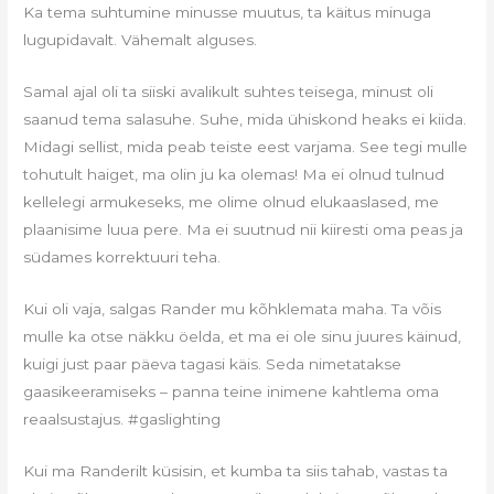
Ka tema suhtumine minusse muutus, ta käitus minuga
lugupidavalt. Vähemalt alguses.
Samal ajal oli ta siiski avalikult suhtes teisega, minust oli
saanud tema salasuhe. Suhe, mida ühiskond heaks ei kiida.
Midagi sellist, mida peab teiste eest varjama. See tegi mulle
tohutult haiget, ma olin ju ka olemas! Ma ei olnud tulnud
kellelegi armukeseks, me olime olnud elukaaslased, me
plaanisime luua pere. Ma ei suutnud nii kiiresti oma peas ja
südames korrektuuri teha.
Kui oli vaja, salgas Rander mu kõhklemata maha. Ta võis
mulle ka otse näkku öelda, et ma ei ole sinu juures käinud,
kuigi just paar päeva tagasi käis. Seda nimetatakse
gaasikeeramiseks – panna teine inimene kahtlema oma
reaalsustajus. #gaslighting
Kui ma Randerilt küsisin, et kumba ta siis tahab, vastas ta