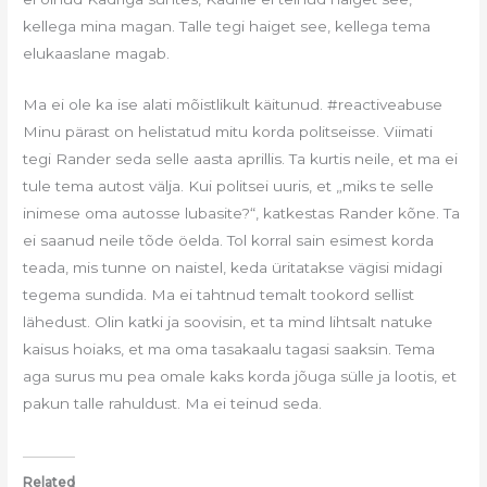
kellega mina magan. Talle tegi haiget see, kellega tema
elukaaslane magab.
Ma ei ole ka ise alati mõistlikult käitunud. #reactiveabuse
Minu pärast on helistatud mitu korda politseisse. Viimati
tegi Rander seda selle aasta aprillis. Ta kurtis neile, et ma ei
tule tema autost välja. Kui politsei uuris, et „miks te selle
inimese oma autosse lubasite?“, katkestas Rander kõne. Ta
ei saanud neile tõde öelda. Tol korral sain esimest korda
teada, mis tunne on naistel, keda üritatakse vägisi midagi
tegema sundida. Ma ei tahtnud temalt tookord sellist
lähedust. Olin katki ja soovisin, et ta mind lihtsalt natuke
kaisus hoiaks, et ma oma tasakaalu tagasi saaksin. Tema
aga surus mu pea omale kaks korda jõuga sülle ja lootis, et
pakun talle rahuldust. Ma ei teinud seda.
Related