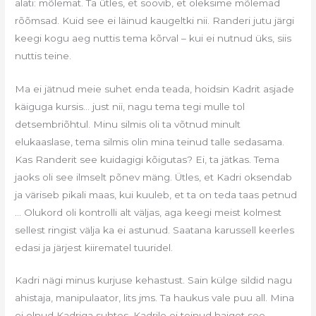
alati: mõlemat. Ta ütles, et soovib, et oleksime mõlemad
rõõmsad. Kuid see ei läinud kaugeltki nii. Randeri jutu järgi
keegi kogu aeg nuttis tema kõrval – kui ei nutnud üks, siis
nuttis teine.
Ma ei jätnud meie suhet enda teada, hoidsin Kadrit asjade
käiguga kursis… just nii, nagu tema tegi mulle tol
detsembriõhtul. Minu silmis oli ta võtnud minult
elukaaslase, tema silmis olin mina teinud talle sedasama.
Kas Randerit see kuidagigi kõigutas? Ei, ta jätkas. Tema
jaoks oli see ilmselt põnev mäng. Ütles, et Kadri oksendab
ja väriseb pikali maas, kui kuuleb, et ta on teda taas petnud
… Olukord oli kontrolli alt väljas, aga keegi meist kolmest
sellest ringist välja ka ei astunud. Saatana karussell keerles
edasi ja järjest kiirematel tuuridel.
Kadri nägi minus kurjuse kehastust. Sain külge sildid nagu
ahistaja, manipulaator, lits jms. Ta haukus vale puu all. Mina
ei olnud Kadriga suhtes, Kadrile ei teinud haiget see,