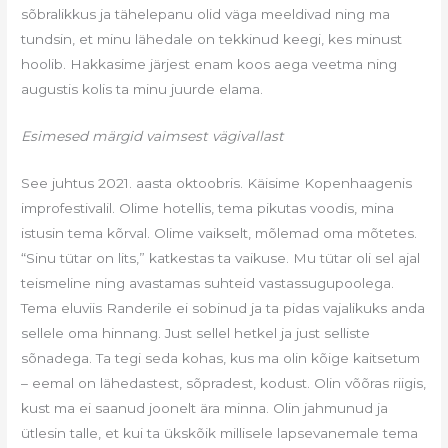
sõbralikkus ja tähelepanu olid väga meeldivad ning ma
tundsin, et minu lähedale on tekkinud keegi, kes minust
hoolib. Hakkasime järjest enam koos aega veetma ning
augustis kolis ta minu juurde elama.
Esimesed märgid vaimsest vägivallast
See juhtus 2021. aasta oktoobris. Käisime Kopenhaagenis
improfestivalil. Olime hotellis, tema pikutas voodis, mina
istusin tema kõrval. Olime vaikselt, mõlemad oma mõtetes.
“Sinu tütar on lits,” katkestas ta vaikuse. Mu tütar oli sel ajal
teismeline ning avastamas suhteid vastassugupoolega.
Tema eluviis Randerile ei sobinud ja ta pidas vajalikuks anda
sellele oma hinnang. Just sellel hetkel ja just selliste
sõnadega. Ta tegi seda kohas, kus ma olin kõige kaitsetum
– eemal on lähedastest, sõpradest, kodust. Olin võõras riigis,
kust ma ei saanud joonelt ära minna. Olin jahmunud ja
ütlesin talle, et kui ta ükskõik millisele lapsevanemale tema