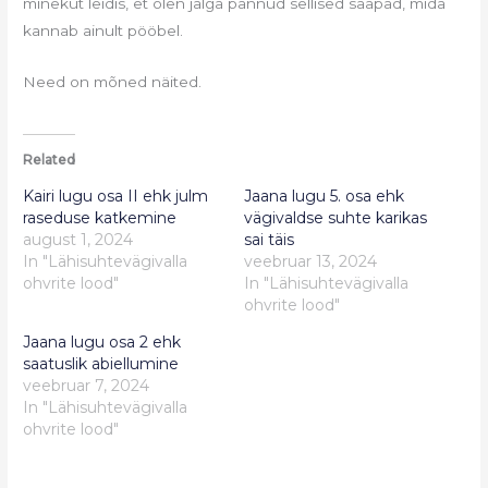
minekut leidis, et olen jalga pannud sellised saapad, mida
kannab ainult pööbel.
Need on mõned näited.
Related
Kairi lugu osa II ehk julm
Jaana lugu 5. osa ehk
raseduse katkemine
vägivaldse suhte karikas
august 1, 2024
sai täis
In "Lähisuhtevägivalla
veebruar 13, 2024
ohvrite lood"
In "Lähisuhtevägivalla
ohvrite lood"
Jaana lugu osa 2 ehk
saatuslik abiellumine
veebruar 7, 2024
In "Lähisuhtevägivalla
ohvrite lood"