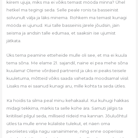
kiirem ujuja, miks ma ei võiks temast mööda minna? Ühel
hetkel ma tegingi seda. Selle peale ronis ta basseinist
solvunult välja ja läks minema. Rohkem ma temast kunagi
mööda ei ujunud. Kui talle basseinis järele jõudsin, jäin
seisma ja andsin talle edumaa, et saaksin ise ujumist
jätkata.
Üks tema peamine etteheide mulle oli see, et ma ei kuula
tema sõna. Me elame 21. sajandil, naine ei pea mehe sõna
kuulama! Oleme võrdsed partnerid ja üks ei peaks teisele
kuuletuma, mõtteid võiks saada vahetada moodsamal viisil.
Lisaks ma ei saanud kunagi aru, mille kohta ta seda ütles.
Ka hoidis ta silma peal minu kehakaalul. Kui kuhugi hakkas
midagi tekkima, märkis ta selle kohe ära. Samuti jälgis ta
kriitilisel pilgul seda, milliseid riideid ma kannan. Jõuluõhtul
ütles ta mulle enne külaliste tulekut, et näen oma
peoriietes välja nagu vanainimene, ning enne ooperisse