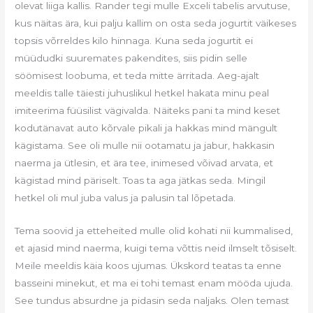
olevat liiga kallis. Rander tegi mulle Exceli tabelis arvutuse,
kus näitas ära, kui palju kallim on osta seda jogurtit väikeses
topsis võrreldes kilo hinnaga. Kuna seda jogurtit ei
müüdudki suuremates pakendites, siis pidin selle
söömisest loobuma, et teda mitte ärritada. Aeg-ajalt
meeldis talle täiesti juhuslikul hetkel hakata minu peal
imiteerima füüsilist vägivalda. Näiteks pani ta mind keset
kodutänavat auto kõrvale pikali ja hakkas mind mängult
kägistama. See oli mulle nii ootamatu ja jabur, hakkasin
naerma ja ütlesin, et ära tee, inimesed võivad arvata, et
kägistad mind päriselt. Toas ta aga jätkas seda. Mingil
hetkel oli mul juba valus ja palusin tal lõpetada.
Tema soovid ja etteheited mulle olid kohati nii kummalised,
et ajasid mind naerma, kuigi tema võttis neid ilmselt tõsiselt.
Meile meeldis käia koos ujumas. Ükskord teatas ta enne
basseini minekut, et ma ei tohi temast enam mööda ujuda.
See tundus absurdne ja pidasin seda naljaks. Olen temast