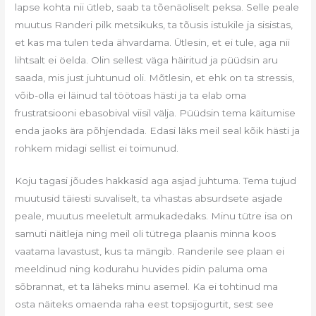
lapse kohta nii ütleb, saab ta tõenäoliselt peksa. Selle peale
muutus Randeri pilk metsikuks, ta tõusis istukile ja sisistas,
et kas ma tulen teda ähvardama. Ütlesin, et ei tule, aga nii
lihtsalt ei öelda. Olin sellest väga häiritud ja püüdsin aru
saada, mis just juhtunud oli. Mõtlesin, et ehk on ta stressis,
võib-olla ei läinud tal töötoas hästi ja ta elab oma
frustratsiooni ebasobival viisil välja. Püüdsin tema käitumise
enda jaoks ära põhjendada. Edasi läks meil seal kõik hästi ja
rohkem midagi sellist ei toimunud.
Koju tagasi jõudes hakkasid aga asjad juhtuma. Tema tujud
muutusid täiesti suvaliselt, ta vihastas absurdsete asjade
peale, muutus meeletult armukadedaks. Minu tütre isa on
samuti näitleja ning meil oli tütrega plaanis minna koos
vaatama lavastust, kus ta mängib. Randerile see plaan ei
meeldinud ning kodurahu huvides pidin paluma oma
sõbrannat, et ta läheks minu asemel. Ka ei tohtinud ma
osta näiteks omaenda raha eest topsijogurtit, sest see