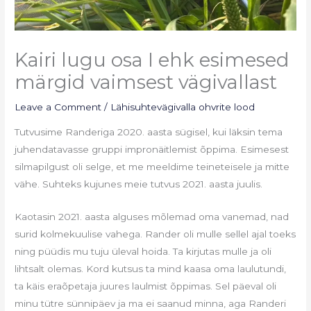
Kairi lugu osa I ehk esimesed
märgid vaimsest vägivallast
Leave a Comment
/
Lähisuhtevägivalla ohvrite lood
Tutvusime Randeriga 2020. aasta sügisel, kui läksin tema
juhendatavasse gruppi impronäitlemist õppima. Esimesest
silmapilgust oli selge, et me meeldime teineteisele ja mitte
vähe. Suhteks kujunes meie tutvus 2021. aasta juulis.
Kaotasin 2021. aasta alguses mõlemad oma vanemad, nad
surid kolmekuulise vahega. Rander oli mulle sellel ajal toeks
ning püüdis mu tuju üleval hoida. Ta kirjutas mulle ja oli
lihtsalt olemas. Kord kutsus ta mind kaasa oma laulutundi,
ta käis eraõpetaja juures laulmist õppimas. Sel päeval oli
minu tütre sünnipäev ja ma ei saanud minna, aga Randeri