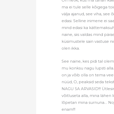
On hetki, kus ma tahan käed
ma ei tule selle kõigega to
välja ajanud, see viha, see
edasi. Selline inimene ei sa
mind edasi ka kättemaksuhi
naine, siis valdas mind pära
küsimustele sain vastuse ni
olen ikka.
See naine, kes pidi tal olem
mu konksu nagu lupsti alla.
on ja võib olla on tema veel
nüüd, O, peaksid seda teks
NAGU SA ARVASID!!! Ütlesin
võitluseta alla, mina lähen l
lõpetan mina surnuna… Noj
enam!!!