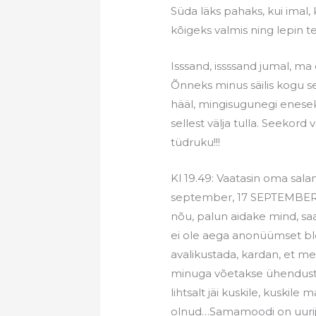
Süda läks pahaks, kui imal, ku
kõigeks valmis ning lepin 
Isssand, issssand jumal, ma
Õnneks minus säilis kogu s
hääl, mingisugunegi enese
sellest välja tulla. Seekord
tüdruku!!!
Kl 19.49: Vaatasin oma salame
september, 17 SEPTEMBER k
nõu, palun aidake mind, saa
ei ole aega anonüümset blo
avalikustada, kardan, et m
minuga võetakse ühendust. T
lihtsalt jäi kuskile, kuskile m
olnud…Samamoodi on uurijat