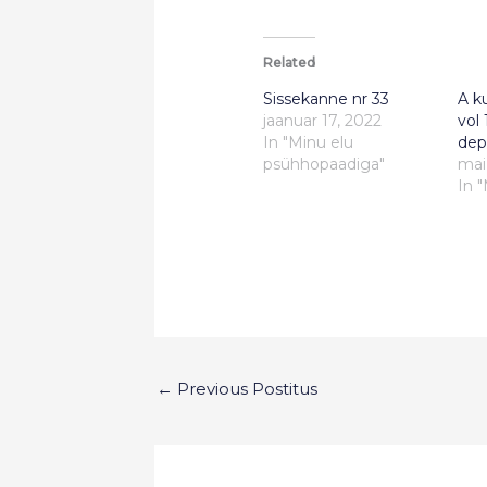
Related
Sissekanne nr 33
A k
jaanuar 17, 2022
vol 
In "Minu elu
dep
psühhopaadiga"
mai
In 
←
Previous Postitus