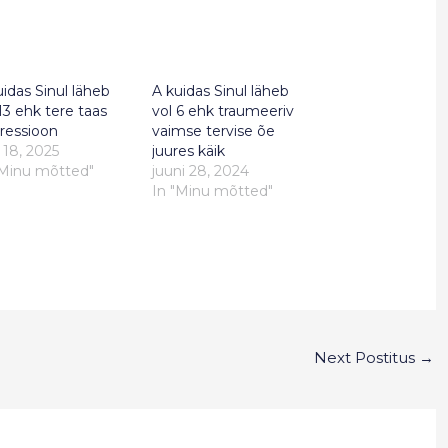
uidas Sinul läheb
A kuidas Sinul läheb
13 ehk tere taas
vol 6 ehk traumeeriv
ressioon
vaimse tervise õe
 18, 2025
juures käik
"Minu mõtted"
juuni 28, 2024
In "Minu mõtted"
Next Postitus
→