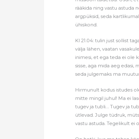
rääkida ning vastu astuda n
argpüksid, seda kartliku
ühiskond.
Kl 21.04: tulin just sollist ta
välja lähen, vaatan vasakule
inimesi, et ega teda ei ole kus
sisse, aga mida aeg edasi, 
seda julgemaks ma muutu
Hirmunult kodus istudes ol
mitte mingil juhul! Ma ei l
tugev ja tubli… Tugev ja t
ütlevad. Julge tüdruk, müts
vastu astuda. Tegelikult ei 