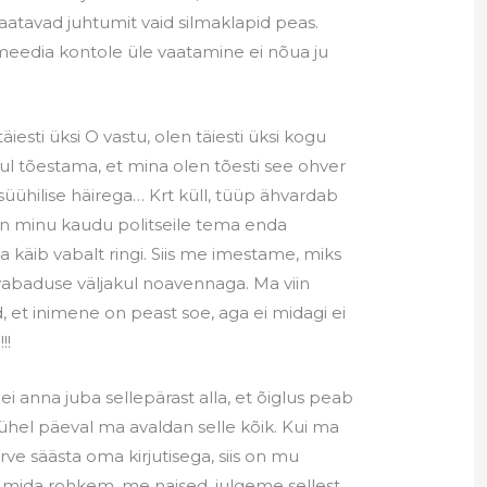
vaatavad juhtumit vaid silmaklapid peas.
lmeedia kontole üle vaatamine ei nõua ju
iesti üksi O vastu, olen täiesti üksi kogu
l tõestama, et mina olen tõesti see ohver
üühilise häirega… Krt küll, tüüp ähvardab
 on minu kaudu politseile tema enda
ja käib vabalt ringi. Siis me imestame, miks
 vabaduse väljakul noavennaga. Ma viin
d, et inimene on peast soe, aga ei midagi ei
!!
 ei anna juba sellepärast alla, et õiglus peab
 ühel päeval ma avaldan selle kõik. Kui ma
ve säästa oma kirjutisega, siis on mu
t mida rohkem, me naised, julgeme sellest