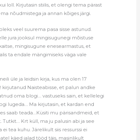
i loll. Kirjutasin stiilis, et olengi tema pärast
tema nõudmistega ja annan kõiges järgi.
 oleks veel suurema pasa sisse astunud.
elle jura jooksul mingisugunegi mõistuse
kaitse, mingisugune enesearmastus, et
 valis ta endale mängimiseks väga vale
ili üle ja leidsin kirja, kus ma olen 17
irjutanud Naisteabisse, et palun andke
tnud oma blogi… vastuseks sain, et kellelegi
gi lugeda… Ma kirjutasin, et kardan end
ees saab teada…Küsiti mu pärisandmeid, et
utkit… Krt küll, ma ju palusin abi ja see
a ei tea kuhu. Järelikult siis ressurssi ei
el käed jalad tööd täis, masinlikult