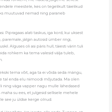
endele meestele, kes on tegelikult täielikud
maks muutuvad nemad ning paraneb
gasi. Pipragaas alati taskus, iga kord, kui uksest
, paremale, jälgin autosid ümber ringi,
kil. Alguses oli asi päris hull, täiesti värin tuli
mida rohkem ka tema valesid välja tuleb,
n.
ekski tema võit, aga ta ei võida seda mängu,
ase tal enda elu niimoodi mõjutada. Ma olen
ubli ning väga vapper nagu mulle lähedased
 maha su ees, et julgesid sellisele mehele
ole see ju üldse kerge olnud.