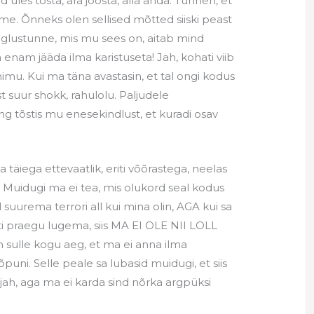
 üles tõsta, ära joosta, alla anda. Tunnen, et
ime. Õnneks olen sellised mõtted siiski peast
 õiglustunne, mis mu sees on, aitab mind
a enam jääda ilma karistuseta! Jah, kohati viib
mu. Kui ma täna avastasin, et tal ongi kodus
st suur shokk, rahulolu. Paljudele
ng tõstis mu enesekindlust, et kuradi osav
a täiega ettevaatlik, eriti võõrastega, neelas
 Muidugi ma ei tea, mis olukord seal kodus
 suurema terrori all kui mina olin, AGA kui sa
ti praegu lugema, siis MA EI OLE NII LOLL
 sulle kogu aeg, et ma ei anna ilma
õpuni. Selle peale sa lubasid muidugi, et siis
ah, aga ma ei karda sind nõrka argpüksi