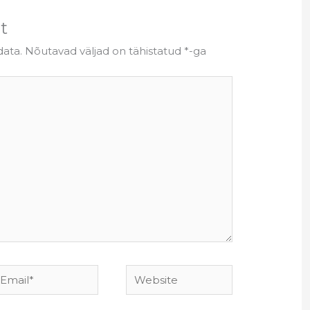
t
data.
Nõutavad väljad on tähistatud
*
-ga
mail*
Website