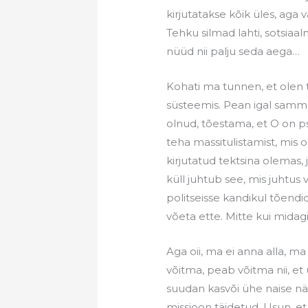
kirjutatakse kõik üles, aga 
Tehku silmad lahti, sotsiaa
nüüd nii palju seda aega…
Kohati ma tunnen, et olen tä
süsteemis. Pean igal sammu
olnud, tõestama, et O on ps
teha massitulistamist, mis
kirjutatud tektsina olemas, 
küll juhtub see, mis juhtus
politseisse kandikul tõendi
võeta ette. Mitte kui midagi!
Aga oii, ma ei anna alla, ma
võitma, peab võitma nii, et
suudan kasvõi ühe naise när
missioon täidetud. Usun, e