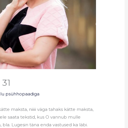
 31
elu psühhopaadiga
kätte maksta, niiiii väga tahaks kätte maksta,
aisele saata tekstid, kus O vannub mulle
a, bla. Lugesin täna enda vastused ka läbi.