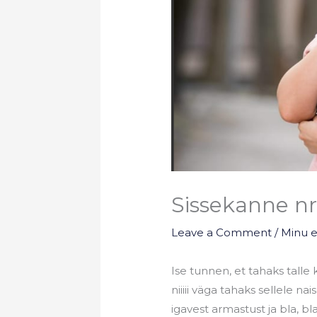
Sissekanne nr
Leave a Comment
/
Minu 
Ise tunnen, et tahaks talle 
niiiii väga tahaks sellele n
igavest armastust ja bla, bl