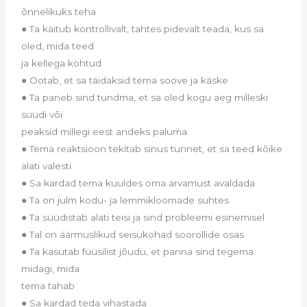
õnnelikuks teha
● Ta käitub kontrollivalt, tahtes pidevalt teada, kus sa
oled, mida teed
ja kellega kohtud
● Ootab, et sa täidaksid tema soove ja käske
● Ta paneb sind tundma, et sa oled kogu aeg milleski
süüdi või
peaksid millegi eest andeks paluma
● Tema reaktsioon tekitab sinus tunnet, et sa teed kõike
alati valesti
● Sa kardad tema kuuldes oma arvamust avaldada
● Ta on julm kodu- ja lemmikloomade suhtes
● Ta süüdistab alati teisi ja sind probleemi esinemisel
● Tal on äärmuslikud seisukohad soorollide osas
● Ta kasutab füüsilist jõudu, et panna sind tegema
midagi, mida
tema tahab
● Sa kardad teda vihastada