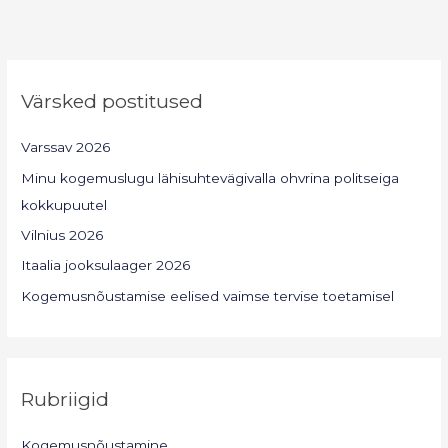
Värsked postitused
Varssav 2026
Minu kogemuslugu lähisuhtevägivalla ohvrina politseiga
kokkupuutel
Vilnius 2026
Itaalia jooksulaager 2026
Kogemusnõustamise eelised vaimse tervise toetamisel
Rubriigid
Kogemusnõustamine