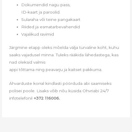
Dokumendid nagu pass,
ID-kaart ja paroolid.
Sularaha või teine pangakaart
Riided ja esmatarbevahendid
Vajalikud ravimid
Järgmine etapp oleks mõelda välja turvaline koht, kuhu
saaks vajadusel minna. Tuleks rääkida lähedastega, kas
nad oleksid valmis
appi tõttama ning peavarju ja kaitset pakkuma.
Ähvarduste korral kindlasti pöörduda abi saamiseks
polisei poole. Lisaks võib nõu küsida Ohvriabi 24/7
infotelefonil
+372 116006.