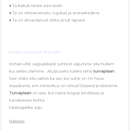
● Ta käitub teiste ees teisiti
● Ta on ettearvamatu, tujukas ja enesekeskne
● Ta on ähvardanud võtta sinult lapsed
Kuidas turvaliselt lahkuda?
Kohati võib vägivaldsest suhtest väljumine olla hullem
kui selles olemine. Alustuseks tuleks teha
turvaplaan
.
See võiks olla valmis ka siis, kui suhe on nn heas
staadiumis, ent minevikus on olnud tõsiseid probleeme.
Turvaplaan
on see, kui naine kogub kindlasse ja
turvalisesse kohta
hädavajalike asju.
Näiteks: