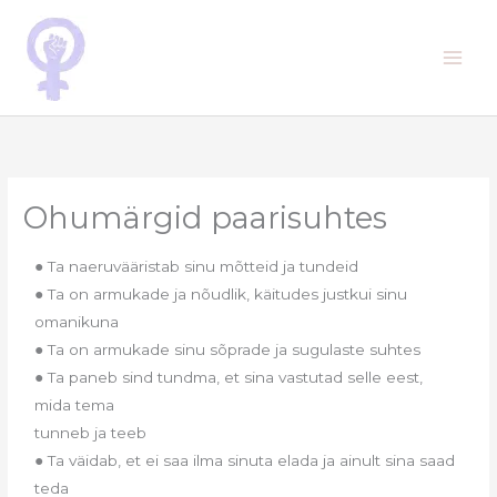
Skip
to
content
Ohumärgid paarisuhtes
● Ta naeruvääristab sinu mõtteid ja tundeid
● Ta on armukade ja nõudlik, käitudes justkui sinu
omanikuna
● Ta on armukade sinu sõprade ja sugulaste suhtes
● Ta paneb sind tundma, et sina vastutad selle eest,
mida tema
tunneb ja teeb
● Ta väidab, et ei saa ilma sinuta elada ja ainult sina saad
teda