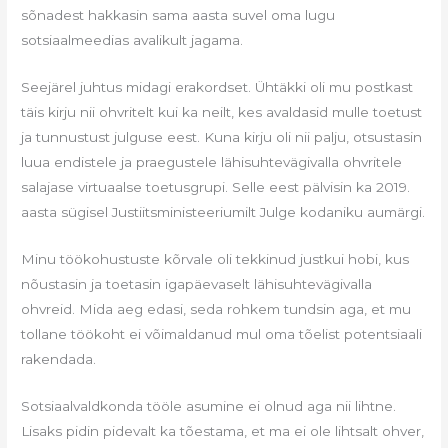
sõnadest hakkasin sama aasta suvel oma lugu
sotsiaalmeedias avalikult jagama.
Seejärel juhtus midagi erakordset. Ühtäkki oli mu postkast
täis kirju nii ohvritelt kui ka neilt, kes avaldasid mulle toetust
ja tunnustust julguse eest. Kuna kirju oli nii palju, otsustasin
luua endistele ja praegustele lähisuhtevägivalla ohvritele
salajase virtuaalse toetusgrupi. Selle eest pälvisin ka 2019.
aasta sügisel Justiitsministeeriumilt Julge kodaniku aumärgi.
Minu töökohustuste kõrvale oli tekkinud justkui hobi, kus
nõustasin ja toetasin igapäevaselt lähisuhtevägivalla
ohvreid. Mida aeg edasi, seda rohkem tundsin aga, et mu
tollane töökoht ei võimaldanud mul oma tõelist potentsiaali
rakendada.
Sotsiaalvaldkonda tööle asumine ei olnud aga nii lihtne.
Lisaks pidin pidevalt ka tõestama, et ma ei ole lihtsalt ohver,