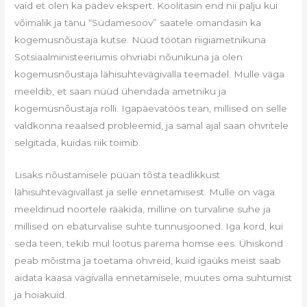
vaid et olen ka pädev ekspert. Koolitasin end nii palju kui
võimalik ja tänu “Südamesoov” saatele omandasin ka
kogemusnõustaja kutse. Nüüd töötan riigiametnikuna
Sotsiaalministeeriumis ohvriabi nõunikuna ja olen
kogemusnõustaja lähisuhtevägivalla teemadel. Mulle väga
meeldib, et saan nüüd ühendada ametniku ja
kogemusnõustaja rolli. Igapäevatöös tean, millised on selle
valdkonna reaalsed probleemid, ja samal ajal saan ohvritele
selgitada, kuidas riik toimib.
Lisaks nõustamisele püüan tõsta teadlikkust
lähisuhtevägivallast ja selle ennetamisest. Mulle on väga
meeldinud noortele rääkida, milline on turvaline suhe ja
millised on ebaturvalise suhte tunnusjooned. Iga kord, kui
seda teen, tekib mul lootus parema homse ees. Ühiskond
peab mõistma ja toetama ohvreid, kuid igaüks meist saab
aidata kaasa vägivalla ennetamisele, muutes oma suhtumist
ja hoiakuid.