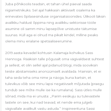
Juba põhikoolis teadsin, et tahan ühel päeval saada
riigiametnikuks. Sel ajal hakkasin aktiivselt osalema ka
erinevates õpilasesinduse organisatsioonides. Ülikooli läksin
avalikku haldust õppima ning avalikku sektorisse tööle
asumine oli samm minu lapsepõlve unistuste täitumise
suunas. Küll aga ei olnud ma pikalt kindel, milline peaks
olema minu erialane spetsialiseerumine.
2019.aasta kevadel kohtusin Kalamaja kohvikus Sass
Hennoga. Rääkisin talle põgusalt oma vägivaldsest suhtest
ja sellest, et olin sellel ajal pidanud blogi, mida sooviksin
teiste abistamiseks anonüümselt avaldada. Mainisin, et ei
taha seda teha oma nime ja näoga, kuna kartsin, et
tulevikus võib see minu lapsi negatiivselt mõjutada (praegu
tundub see mõte mulle ise ka rumalana). Sass ütles mulle
sõnad, mida ma ei unusta: „Parim eeskuju su tulevastele
lastele on see, kui nad teavad, et nende ema julgeb
vägivallale avalikult vastu astuda.“ Inspireerituna Sassi