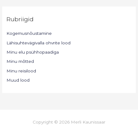
Rubriigid
Kogemusnõustamine
Lähisuhtevägivalla ohvrite lood
Minu elu psühhopaadiga
Minu mõtted
Minu reisilood
Muud lood
Copyright © 2026 Merli Kaunissaar