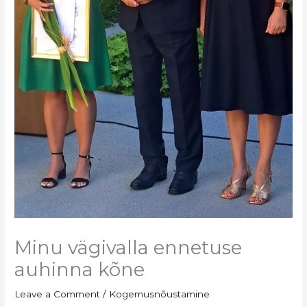
Minu vägivalla ennetuse
auhinna kõne
Leave a Comment
/
Kogemusnõustamine