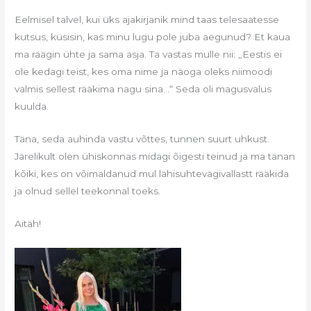
Eelmisel talvel, kui üks ajakirjanik mind taas telesaatesse
kutsus, küsisin, kas minu lugu pole juba aegunud? Et kaua
ma räägin ühte ja sama asja. Ta vastas mulle nii: „Eestis ei
ole kedagi teist, kes oma nime ja näoga oleks niimoodi
valmis sellest rääkima nagu sina…“ Seda oli magusvalus
kuulda.
Täna, seda auhinda vastu võttes, tunnen suurt uhkust.
Järelikult olen ühiskonnas midagi õigesti teinud ja ma tänan
kõiki, kes on võimaldanud mul lähisuhtevägivallastt rääkida
ja olnud sellel teekonnal toeks.
Aitäh!